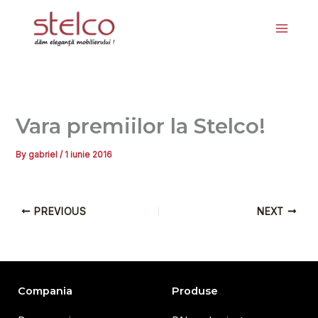
Skip
to
content
Vara premiilor la Stelco!
By
gabriel
/
1 iunie 2016
PREVIOUS
NEXT
Compania
Produse