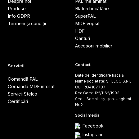
Despre noi
PAL melaminat
Produse
Blaturi bucătărie
Info GDPR
SuperPAL
Termeni și condiții
MDF vopsit
HDF
Canturi
Accesorii mobilier
Contact
Servicii
Date de identificare fiscală
Comandă PAL
Nume societate: STELCO S.R.L
Comandă MDF înfoliat
CUI: RO4107787
Reg.Com: J22/1162/1993
Servicii Stelco
Sediu Social: Iași, șos. Ungheni
Certificări
Nr. 2
Social media
Facebook
Instagram