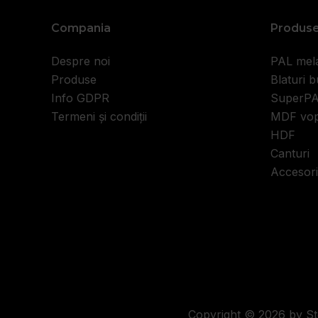
Compania
Produs
Despre noi
PAL mel
Produse
Blaturi b
Info GDPR
SuperP
Termeni și condiții
MDF vop
HDF
Canturi
Accesori
Copyright © 2026 by St