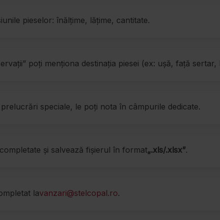
ile pieselor: înălțime, lățime, cantitate.
vații” poți menționa destinația piesei (ex: ușă, față sertar, l
relucrări speciale, le poți nota în câmpurile dedicate.
 completate și salvează fișierul în format
„.xls/.xlsx”
.
ompletat la
vanzari@stelcopal.ro
.