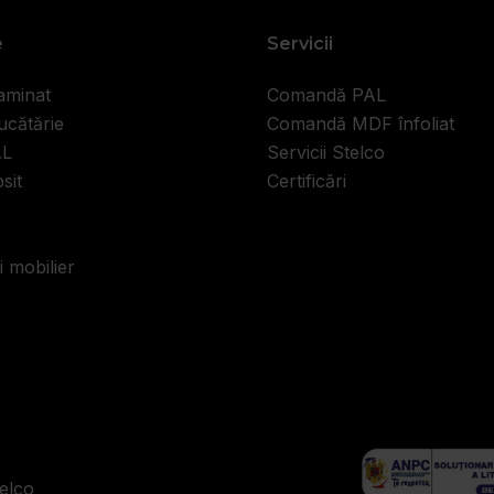
e
Servicii
aminat
Comandă PAL
ucătărie
Comandă MDF înfoliat
AL
Servicii Stelco
sit
Certificări
i mobilier
elco