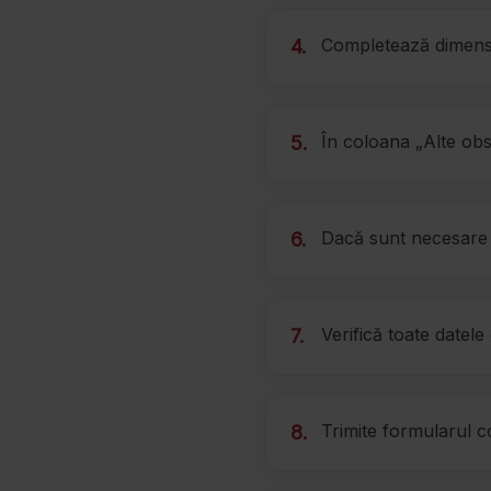
Completează dimensiun
4.
În coloana „Alte obser
5.
Dacă sunt necesare p
6.
Verifică toate datele
7.
Trimite formularul c
8.