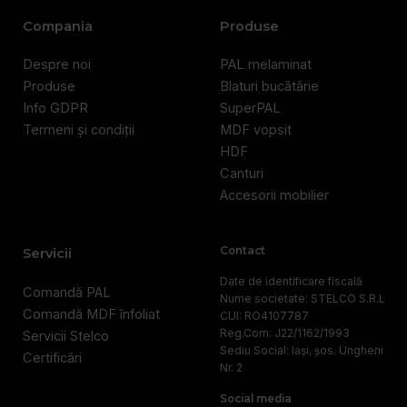
Compania
Produse
Despre noi
PAL melaminat
Produse
Blaturi bucătărie
Info GDPR
SuperPAL
Termeni și condiții
MDF vopsit
HDF
Canturi
Accesorii mobilier
Contact
Servicii
Date de identificare fiscală
Comandă PAL
Nume societate: STELCO S.R.L
Comandă MDF înfoliat
CUI: RO4107787
Reg.Com: J22/1162/1993
Servicii Stelco
Sediu Social: Iași, șos. Ungheni
Certificări
Nr. 2
Social media