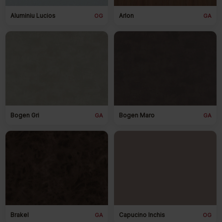
Aluminiu Lucios
Arlon
OG
GA
Bogen Gri
Bogen Maro
GA
GA
Brakel
Capucino Inchis
GA
OG