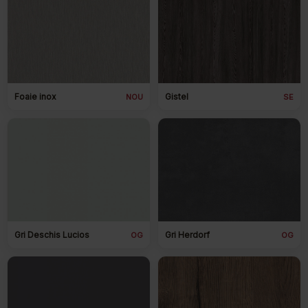
Foaie inox
Gistel
NOU
SE
Gri Deschis Lucios
Gri Herdorf
OG
OG