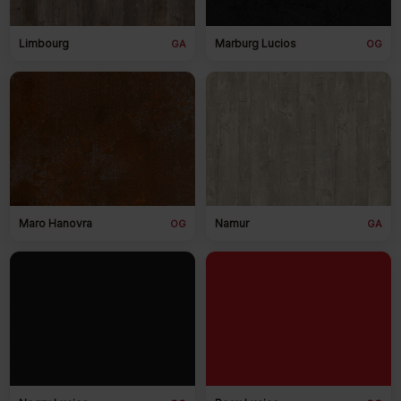
bucătărie are aceeași problemă:
căntuire proastă
.
Limbourg
Marburg Lucios
GA
OG
La STELCO ai:
✔ Căntuire EVA — 3,95 lei/ml
✔ Căntuire 💰 PUR:
6, 75 /
4,73
lei/ml
reducere
30% la PUR în luna iunie
👉 Rezistență TOTALĂ la apă, abur și
temperatură.
Maro Hanovra
Namur
OG
GA
Transformă mobilierul tău într-unul care NU se
umflă, NU se dezlipește și NU te lasă la greu.
Alege calitatea care ține ani, nu luni.