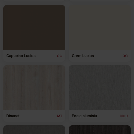
Capucino Lucios
Crem Lucios
OG
OG
Dinanat
Foaie aluminiu
MT
NOU