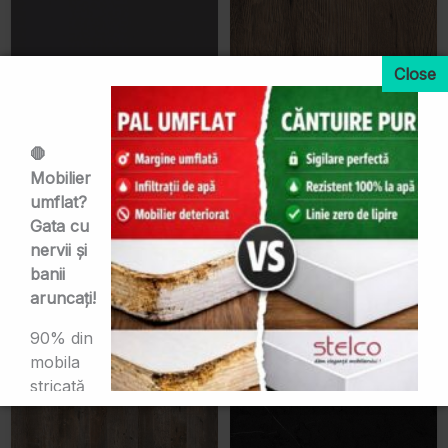
Gri Inchis Lucios
Hanut
OG
SN
🛑
Mobilier
umflat?
Gata cu
nervii și
banii
aruncați!
Herve
Kemberg Lucios
GA
OG
90% din
mobila
stricată
în baie și