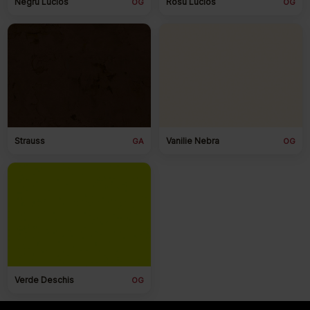
Negru Lucios
Rosu Lucios
OG
OG
Strauss
Vanilie Nebra
GA
OG
Verde Deschis
OG