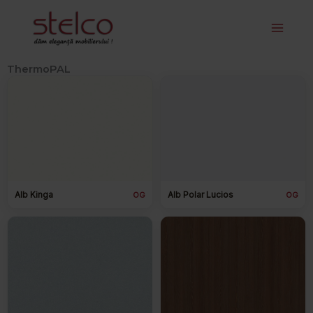
Facebook
Instagram
Skip
to
content
ThermoPAL
Alb Kinga
Alb Polar Lucios
OG
OG