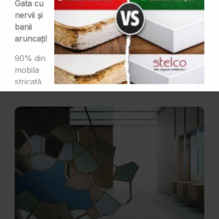
Gata cu
nervii și
banii
aruncați!
90% din
mobila
stricată
în baie și
bucătărie are aceeași problemă:
căntuire proastă
.
La STELCO ai:
✔ Căntuire EVA — 3,95 lei/ml
✔ Căntuire 💰 PUR:
6, 75 /
4,73
lei/ml
reducere
30% la PUR în luna iunie
👉 Rezistență TOTALĂ la apă, abur și