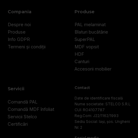
Compania
Produse
Despre noi
PAL melaminat
Produse
Blaturi bucătărie
Info GDPR
SuperPAL
Termeni și condiții
MDF vopsit
HDF
Canturi
Accesorii mobilier
Contact
Servicii
Date de identificare fiscală
Comandă PAL
Nume societate: STELCO S.R.L
Comandă MDF înfoliat
CUI: RO4107787
Reg.Com: J22/1162/1993
Servicii Stelco
Sediu Social: Iași, șos. Ungheni
Certificări
Nr. 2