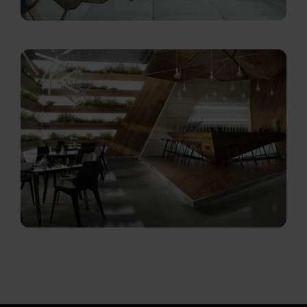
temperatură.
Transformă mobilierul tău într-unul care NU se
umflă, NU se dezlipește și NU te lasă la greu.
Alege calitatea care ține ani, nu luni.