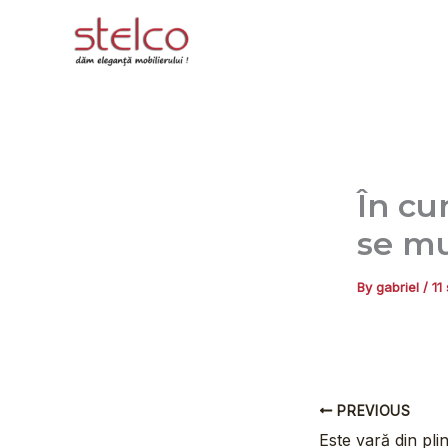
Skip
to
content
În cu
se mu
By
gabriel
/
11
PREVIOUS
Este vară din plin