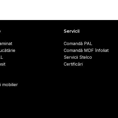
e
Servicii
aminat
Comandă PAL
ucătărie
Comandă MDF înfoliat
AL
Servicii Stelco
sit
Certificări
i mobilier