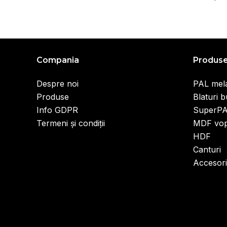
Compania
Produs
Despre noi
PAL mel
Produse
Blaturi b
Info GDPR
SuperP
Termeni și condiții
MDF vop
HDF
Canturi
Accesori