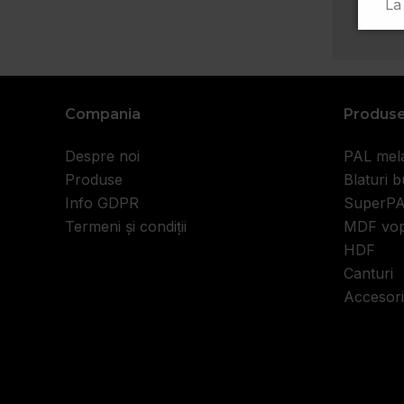
La
✔ 
3,
✔ 
Compania
Produs
lu
Despre noi
PAL mel
👉
Produse
Blaturi b
Tr
Info GDPR
SuperP
de
Termeni și condiții
MDF vop
HDF
Al
Canturi
Accesori