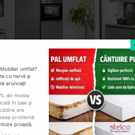
 Mobilier umflat?
ta cu nervii și
nii aruncați!
% din mobila
icată în baie și
cătărie are
eeași problemă:
ntuire proastă
.