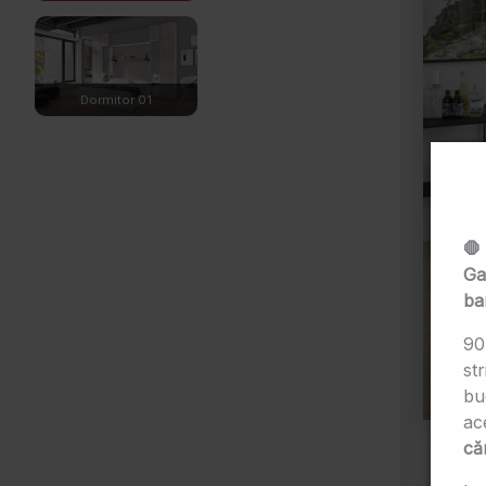
🛑
Ga
ba
90
str
bu
ac
că