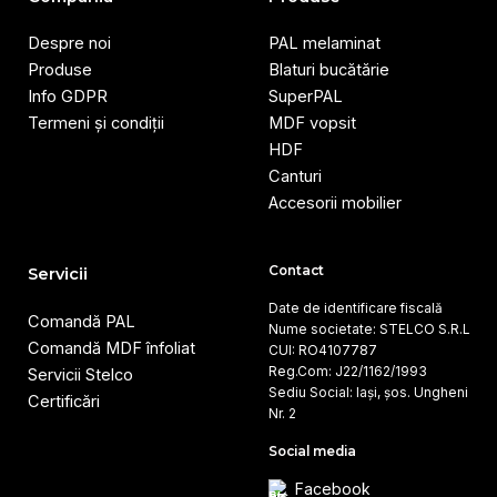
Despre noi
PAL melaminat
Produse
Blaturi bucătărie
Info GDPR
SuperPAL
Termeni și condiții
MDF vopsit
HDF
Canturi
Accesorii mobilier
Contact
Servicii
Date de identificare fiscală
Comandă PAL
Nume societate: STELCO S.R.L
Comandă MDF înfoliat
CUI: RO4107787
Reg.Com: J22/1162/1993
Servicii Stelco
Sediu Social: Iași, șos. Ungheni
Certificări
Nr. 2
Social media
Facebook