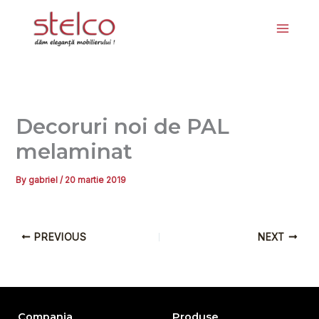
Skip
to
content
Decoruri noi de PAL
melaminat
By
gabriel
/
20 martie 2019
PREVIOUS
NEXT
Compania
Produse